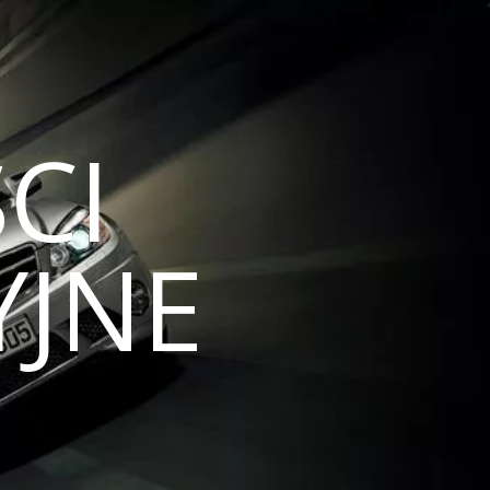
CI
JNE