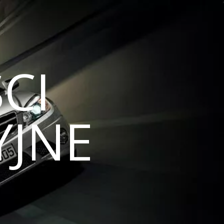
CI
JNE