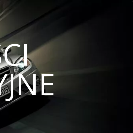
CI
JNE