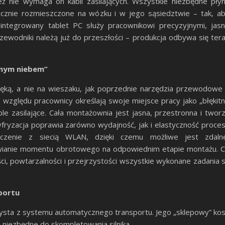
ż nie wymaga on kabli zasilających. Wszystkie niezbędne pły
icznie rozmieszczone na wózku i w jego sąsiedztwie – tak, a
 Zintegrowany tablet PC służy pracownikowi precyzyjnymi, jas
rzewodniki należą już do przeszłości – produkcja odbywa się ter
tnym niebem”
ęką, a nie na wieszaku, jak poprzednie narzędzia przewodowe
o względu pracownicy określają swoje miejsce pracy jako „błękit
able zasilające. Cała montażownia jest jasna, przestronna i twor
fryzacja poprawia zarówno wydajność, jak i elastyczność proce
czenie z siecią WLAN, dzięki czemu możliwe jest zdaln
wianie momentu obrotowego na odpowiednim etapie montażu. 
ci, powtarzalności i przejrzystości wszystkie wykonane zadania 
portu
zysta z systemu automatycznego transportu. Jego „sklepowy” ko
 niezbędne do skompletowania silnika.