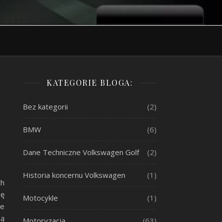
KATEGORIE BLOGA:
Bez kategorii
(2)
BMW
(6)
Dane Techniczne Volkswagen Golf
(2)
Historia koncernu Volkswagen
(1)
ch
gę
Motocykle
(1)
ne
są
Motoryzacja
(63)