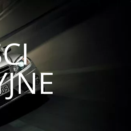
CI
JNE