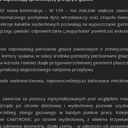
133 nowa konstrukcja – M 139 – ma znacznie większe zawo
nieznacznego pochylenia dysz wtryskiwaczy oraz zespołu świe
rzekroje kanałów wydechowych pozwalają na wypuszczanie gaz
iejszają zjawisko odpowietrzania („wypychania” powietrza) wskut
drów odpowiadają pierścienie gniazd zaworowych o zmniejszon
 komory spalania, w sekcji środnika pomiędzy pierścieniami gnia
wzrosła również dzięki przypowierzchniowej geometrii płaszc
malizacji objętościowego natężenia przepływu.
dziela wielowarstwowa, najnowocześniejsza karbowana metalo
 16 zaworów za pomocą zoptymalizowanych pod względem ma
ozrządu po stronie dolotowej i wydechowej pozwala uzysk
 przebieg obiegu gazowego w każdym punkcie pracy. Kolej
worów CAMTRONIC po stronie wydechowej, z dwiema krzywka
ą odmienne geometrie, dzięki czemu – w zależności od ustawien