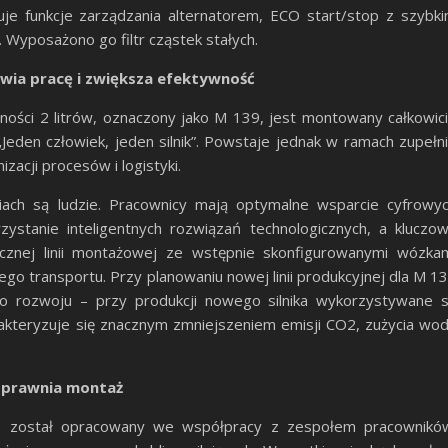
je funkcje zarządzania alternatorem, ECO start/stop z szybk
 Wyposażono go filtr cząstek stałych.
twia pracę i zwiększa efektywność
ności 2 litrów, oznaczony jako M 139, jest montowany całkowic
Jeden człowiek, jeden silnik”. Powstaje jednak w ramach zupełn
zacji procesów i logistyki.
iach są ludzie. Pracownicy mają optymalne wsparcie cyfrowy
rzystanie inteligentnych rozwiązań technologicznych, a kluczo
cznej linii montażowej ze wstępnie skonfigurowanymi wózka
o transportu. Przy planowaniu nowej linii produkcyjnej dla M 1
o rozwoju – przy produkcji nowego silnika wykorzystywane 
arakteryzuje się znacznym zmniejszeniem emisji CO2, zużycia wo
sprawnia montaż
 został opracowany we współpracy z zespołem pracownikó