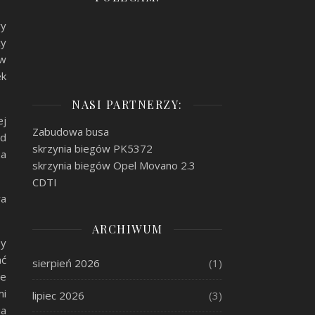
ry
cy
ów
ek
NASI PARTNERZY:
ej
Zabudowa busa
zd
skrzynia biegów PK5372
za
skrzynia biegów Opel Movano 2.3
CDTI
wa
ARCHIWUM
sy
ać
sierpień 2026
(1)
ne
mi
lipiec 2026
(3)
ia