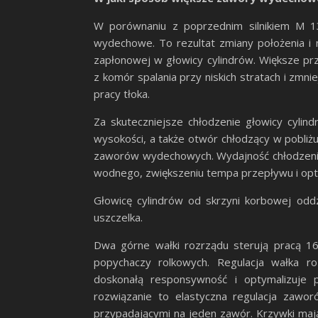
W porównaniu z poprzednim silnikiem M 
wydechowe. To rezultat zmiany położenia i 
zapłonowej w głowicy cylindrów. Większe p
z komór spalania przy niskich stratach i zmn
pracy tłoka.
Za skuteczniejsze chłodzenie głowicy cylin
wysokości, a także otwór chłodzący w pobliżu
zaworów wydechowych. Wydajność chłodzenia 
wodnego, zwiększeniu tempa przepływu i opty
Głowicę cylindrów od skrzyni korbowej od
uszczelka.
Dwa górne wałki rozrządu sterują pracą
popychaczy rolkowych. Regulacja wałka r
doskonałą responsywność i optymalizuje
rozwiązanie to elastyczna regulacja za
przypadającymi na jeden zawór. Krzywki maj