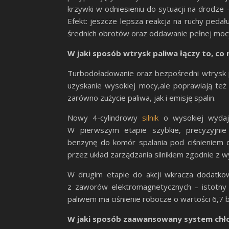
krzywki w odniesieniu do sytuacji na drodze
Efekt: jeszcze lepsza reakcja na ruchy pedał
średnich obrotów oraz oddawanie pełnej moc
W jaki sposób wtrysk paliwa łączy to, co
Turbodoładowanie oraz bezpośredni wtrysk p
uzyskanie wysokiej mocy,ale poprawiają te
zarówno zużycie paliwa, jak i emisję spalin.
Nowy 4-cylindrowy
silnik
o wysokiej wydajn
W pierwszym etapie szybkie, precyzyjnie
benzynę do komór spalania pod ciśnieniem
przez układ zarządzania silnikiem zgodnie z 
W drugim etapie do akcji wkracza dodatkow
z zaworów elektromagnetycznych – istotny d
paliwem ma ciśnienie robocze o wartości 6,7 b
W jaki sposób zaawansowany system chł