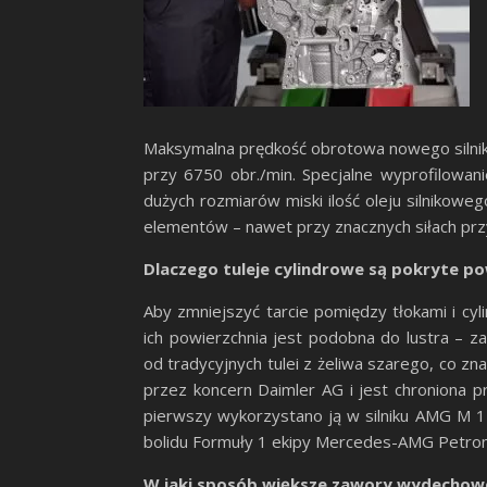
Maksymalna prędkość obrotowa nowego silnik
przy 6750 obr./min. Specjalne wyprofilowan
dużych rozmiarów miski ilość oleju silnikow
elementów – nawet przy znacznych siłach pr
Dlaczego tuleje cylindrowe są pokryte 
Aby zmniejszyć tarcie pomiędzy tłokami i cy
ich powierzchnia jest podobna do lustra – z
od tradycyjnych tulei z żeliwa szarego, co 
przez koncern Daimler AG i jest chroniona 
pierwszy wykorzystano ją w silniku AMG M 15
bolidu Formuły 1 ekipy Mercedes-AMG Petro
W jaki sposób większe zawory wydechow