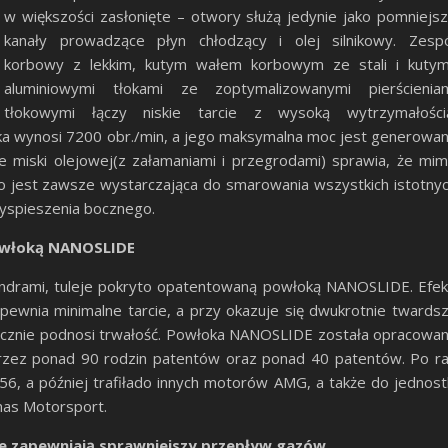
w większości zasłonięte – otwory służą jedynie jako pomniejs
kanały prowadzące płyn chłodzący i olej silnikowy. Zesp
korbowy z lekkim, kutym wałem korbowym ze stali i kutym
aluminiowymi tłokami ze zoptymalizowanymi pierścienia
tłokowymi łączy niskie tarcie z wysoką wytrzymałości
a wynosi 7200 obr./min, a jego maksymalna moc jest generowa
ie miski olejowej(z załamaniami i przegrodami) sprawia, że mi
ego jest zawsze wystarczająca do smarowania wszystkich istotny
zyspieszenia bocznego.
powłoką NANOSLIDE
lindrami, tuleje pokryto opatentowaną powłoką NANOSLIDE. Efek
apewnia minimalne tarcie, a przy okazuje się dwukrotnie twards
znacznie podnosi trwałość. Powłoka NANOSLIDE została opracowa
przez ponad 90 rodzin patentów oraz ponad 40 patentów. Po r
6, a później trafiłado innych motorów AMG, a także do jednost
nas Motorsport.
e zapewniają sprawniejszy przepływ gazów