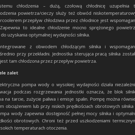
temu chłodzenia – dużą, czołową chłodnicę uzupełnia 
łodzenia powietrza/cieczy służy też obwód niskotemperaturow
rcoolerem przepływ chłodziwa przez chłodnice jest wspomaga
Zapewnia to idealne chłodzenie mocno sprężonego powietr
o uzyskania optymalnej wydajności silnika.
 zintegrowane z obwodem chłodzącym silnika i wspomaga
dnio przy przekładni. Jednostka sterująca pracą silnika zosta
jest tam chłodzona przez przepływ powietrza.
le zalet
ktryczna pompa wody o wysokiej wydajności działa niezależn
wacja podczas rozgrzewania jednostki oznacza, że blok silni
a na tarcie, zużycie paliwa i emisje spalin. Pompę można równi
m obciążeniem lub przy niskich prędkościach obrotowych silnika
ompa wody zapewnia dostępność pełnej mocy silnika i optymal
dkości obrotowych. Chroni też przed uszkodzeniami termiczny
sokich temperaturach otoczenia.