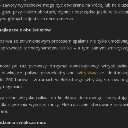
 – zawory wydechowe mogą być otwierane na krócej lub na dłuże
u gazu przy niskich obrotach, płynna i oszczędna jazda w zakres
y w górnych rejestrach obrotomierza.
 najlepsze z obu światów
aliwa ze strumieniowym procesem spalania nie tylko umożliwia
ż sprawność termodynamiczną silnika – a tym samym zmniejsza
ości po raz pierwszy otrzymał dwustopniowy wtrysk paliw
 dawkujące paliwo piezoelektryczne
wtryskiwacze
dostarcza
 do 200 barów – w ramach wielokrotnego wtrysku, sterowane
wymaganiami.
y układ wtrysku paliwa do kolektora dolotowego, korzystają
la uzyskania wysokiej mocy. Elektronicznie sterowane zasilan
ara.
odzenia zwiększa moc