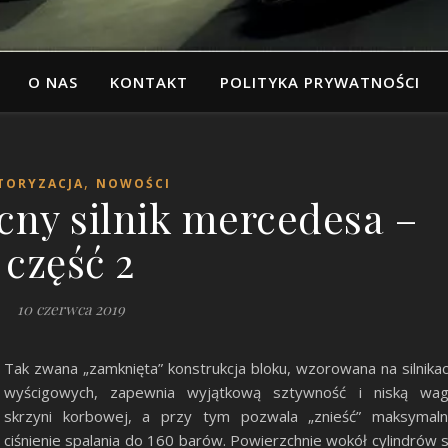
O NAS
KONTAKT
POLITYKA PRYWATNOŚCI
,
TORYZACJA
NOWOŚCI
ny silnik mercedesa –
część 2
10 czerwca 2019
Tak zwana „zamknięta” konstrukcja bloku, wzorowana na silnika
wyścigowych, zapewnia wyjątkową sztywność i niską wa
skrzyni korbowej, a przy tym pozwala „znieść” maksymal
ciśnienie spalania do 160 barów. Powierzchnie wokół cylindrów 