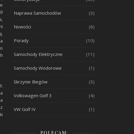
ze
ół
Naprawa Samochodów
(3)
i,
mi
Nowości
(6)
ą.
Porady
(10)
na
mo
Samochody Elektryczne
(11)
ch
Samochody Wodorowe
(1)
Skrzynie Biegów
(3)
t:
za
Volkswagen Golf 3
(4)
na
az
VW Golf IV
(1)
ki
POLECAM: