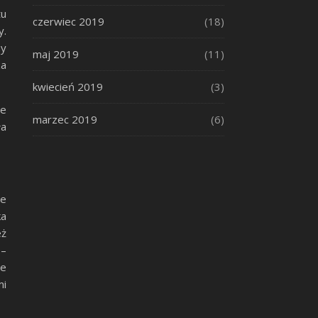
tu
czerwiec 2019
(18)
y.
ny
maj 2019
(11)
za
kwiecień 2019
(3)
ne
marzec 2019
(6)
ła
ie
ka
eż
 –
ne
mi