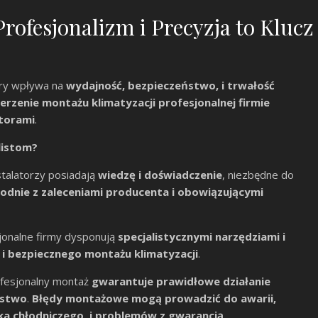
rofesjonalizm i Precyzja to Klucz
óry wpływa na
wydajność, bezpieczeństwo, i trwałość
rzenie montażu klimatyzacji profesjonalnej firmie
torami
.
listom?
stalatorzy posiadają
wiedzę i doświadczenie
, niezbędne do
odnie z zaleceniami producenta i obowiązującymi
onalne firmy dysponują
specjalistycznymi narzędziami i
 i bezpiecznego montażu klimatyzacji
.
fesjonalny montaż
gwarantuje prawidłowe działanie
eństwo
.
Błędy montażowe mogą prowadzić do awarii,
ka chłodniczego, i problemów z gwarancją
.