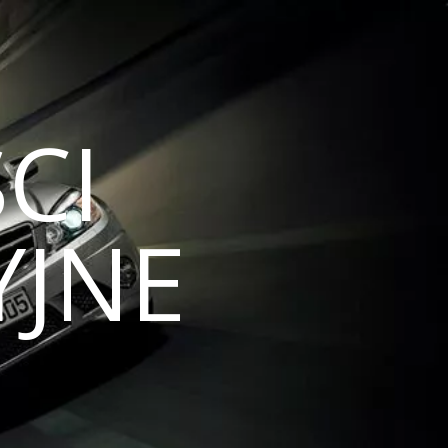
CI
JNE