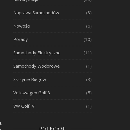
Naprawa Samochodów
(3)
Nowości
(6)
Porady
(10)
Samochody Elektryczne
(11)
Samochody Wodorowe
(1)
Skrzynie Biegów
(3)
Volkswagen Golf 3
(5)
VW Golf IV
(1)
)
.
POLECAM:
a