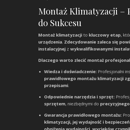
Montaż Klimatyzacji – P
do Sukcesu
Montaż klimatyzacji
to
kluczowy etap
, kt
urządzenia
.
Zdecydowanie zaleca się powie
instalacyjnej
z
wykwalifikowanymi instala
Dlaczego warto zlecić montaż profesjona
Wiedza i doświadczenie:
Profesjonalni in
prawidłowego montażu klimatyzacji zg
przepisami
.
Odpowiednie narzędzia i sprzęt:
Profesj
sprzętem
, niezbędnymi do
precyzyjnego
Gwarancja prawidłowego montażu:
Pro
klimatyzacji, jej wydajność i bezpiecz
obniżenia wydajności, wycieków czynni