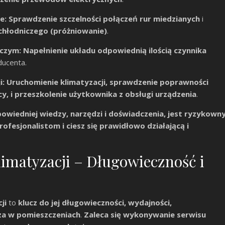
e:
Sprawdzenie szczelności połączeń rur miedzianych
i
 chłodniczego (próżniowanie)
.
iczym:
Napełnienie układu odpowiednią ilością czynnika
ducenta.
i:
Uruchomienie klimatyzacji, sprawdzenie poprawności
y, i przeszkolenie użytkownika z obsługi urządzenia
.
owiedniej wiedzy, narzędzi i doświadczenia, jest ryzykown
rofesjonalistom i ciesz się prawidłowo działającą i
limatyzacji – Długowieczność i
ji
to
klucz do jej długowieczności, wydajności,
za w pomieszczeniach
.
Zaleca się wykonywanie serwisu