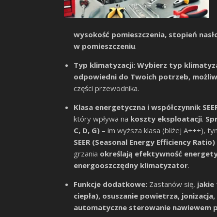
wysokość pomieszczenia, stopień nasłon
w pomieszczeniu
.
Typ klimatyzacji:
Wybierz typ klimatyzac
odpowiedni do Twoich potrzeb, możliw
części przewodnika.
Klasa energetyczna i współczynnik SEE
który wpływa na
koszty eksploatacji
.
Spr
C, D, G)
– im wyższa klasa (bliżej A+++), t
SEER (Seasonal Energy Efficiency Ratio)
grzania
określają efektywność energet
energooszczędny klimatyzator
.
Funkcje dodatkowe:
Zastanów się,
jakie
ciepła), osuszanie powietrza, jonizacja,
automatyczne sterowanie nawiewem po