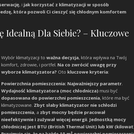
nserwację
, i
jak korzystać z klimatyzacji w sposób
edzę, która pozwoli Ci cieszyć się chłodnym komfortem
ę Idealną Dla Siebie? – Kluczowe
Wybór klimatyzacji to
ważna decyzja
, która wpływa na Twój
komfort, zdrowie, i portfel.
Na co zwrócić uwagę przy
wyborze klimatyzatora?
Oto
kluczowe kryteria
:
Powierzchnia pomieszczenia:
Najważniejszy parametr
.
Wydajność klimatyzatora (moc chłodnicza)
musi być
dopasowana do powierzchni pomieszczenia
, które ma być
klimatyzowane.
Zbyt słaby klimatyzator nie schłodzi
pomieszczenia
, a
zbyt mocny będzie pracował
nieefektywnie i zużywał więcej energii
.
Jednostką mocy
chłodniczej jest BTU (British Thermal Unit) lub kW (kilowat
Przyjmuje się, że na każde 10 m² powierzchni pomieszczeni