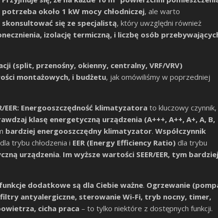
potrzeba około 1 kW mocy chłodniczej
, ale warto
skonsultować się ze specjalistą
, który uwzględni również
ecznienia, izolację termiczną, i liczbę osób przebywającyc
ji (split, przenośny, okienny, centralny, VRF/VRV)
ości montażowych, i budżetu
, jak omówiliśmy w poprzedniej
R/EER:
Energooszczędność klimatyzatora
to kluczowy czynnik,
awdzaj klasę energetyczną urządzenia (A+++, A++, A+, A, B,
ym
bardziej energooszczędny klimatyzator
.
Współczynnik
dla trybu chłodzenia i
EER (Energy Efficiency Ratio)
dla trybu
yczną urządzenia
.
Im wyższe wartości SEER/EER, tym bardzie
 funkcje dodatkowe są dla Ciebie ważne
.
Ogrzewanie (pomp
 filtry antyalergiczne, sterowanie Wi-Fi, tryb nocny, timer,
wietrza, cicha praca
– to tylko niektóre z dostępnych funkcji.