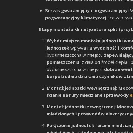
Serwis gwarancyjny i pogwarancyjny:
W
pogwarancyjny klimatyzacji
, co zapewn
Etapy montażu klimatyzatora split (przy
Wybór miejsca montażu jednostki wewn
jednostek
wpływa na
wydajność i komf
być umieszczona w miejscu
zapewniając
pomieszczeniu
, z dala od źródeł ciepła
być umieszczona w miejscu
dobrze wen
bezpośrednie działanie czynników at
Montaż jednostki wewnętrznej:
Mocowa
ścianie na rury miedziane i przewody
e
Montaż jednostki zewnętrznej:
Mocowan
miedzianych i przewodów elektryczny
Połączenie jednostek rurami miedzian
miedzianych, zaizolowanie ich, i podł