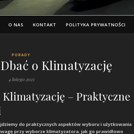
O NAS
KONTAKT
POLITYKA PRYWATNOŚCI
PORADY
 Dbać o Klimatyzację
4 lutego 2025
o Klimatyzację – Praktyczne
i
ejdziemy do praktycznych aspektów wyboru i użytkowania
uwagę przy wyborze klimatyzatora
,
jak go prawidłowo