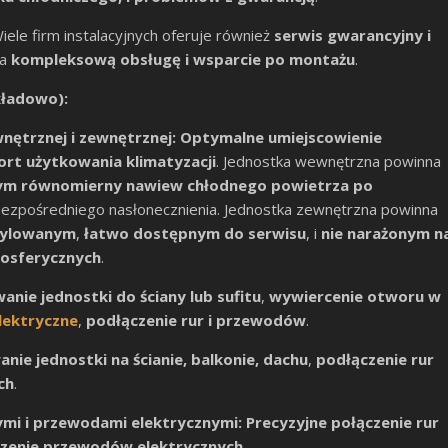
iele firm instalacyjnych oferuje również
serwis gwarancyjny i
ia
kompleksową obsługę i wsparcie po montażu
.
kładowo):
ętrznej i zewnętrznej:
Optymalne umiejscowienie
ort użytkowania klimatyzacji
. Jednostka wewnętrzna powinna
ym równomierny nawiew chłodnego powietrza po
 i bezpośredniego nasłonecznienia. Jednostka zewnętrzna powinna
tylowanym
,
łatwo dostępnym do serwisu
, i
nie narażonym n
mosferycznych
.
nie jednostki do ściany lub sufitu
,
wywiercenie otworu w
lektryczne
,
podłączenie rur i przewodów
.
ie jednostki na ścianie, balkonie, dachu
,
podłączenie rur
ch
.
ymi i przewodami elektrycznymi:
Precyzyjne połączenie rur
ączenie przewodów elektrycznych
.