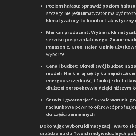
Poziom hałasu:
Sprawdź poziom hałasu
szczególnie jeśli klimatyzator ma być mont
klimatyzatory to komfort akustyczny 
Marka i producent:
Wybierz klimatyza
serwisu posprzedażowego
.
Znane mark
Panasonic, Gree, Haier
.
Opinie użytkown
wyborze.
Cena i budżet:
Określ swój budżet na za
modeli
.
Nie kieruj się tylko najniższą ce
energooszczędność, i funkcje dodatko
dłuższej perspektywie dzięki niższym 
Serwis i gwarancja:
Sprawdź
warunki gw
rachunkowe
powinno oferować
profesjo
do części zamiennych
.
Dokonując wyboru klimatyzacji, warto sko
urządzenie do Twoich indywidualnych pot