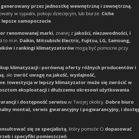
 generowany przez jednostkę wewnętrzną i zewnętrzną
,
owany w sypialni, pokoju dziecięcym, lub biurze.
Ciche
i lepsze samopoczucie
.
tor renomowanej marki
, znanej z
jakości, niezawodności, i
i
to m.in.
Daikin, Mitsubishi Electric, Fujitsu, LG, Samsung,
ików i rankingi klimatyzatorów
mogą być pomocne przy
kup klimatyzacji
i
porównaj oferty różnych producentów i
ną
, ale
zwróć uwagę na jakość, wydajność,
we
.
Inwestycja w lepszy klimatyzator może się zwrócić w
kosztom eksploatacji i dłuższemu okresowi użytkowania
.
arancji i dostępność serwisu
w Twojej okolicy.
Dobre biuro
nalny montaż, serwis gwarancyjny i pogwarancyjny, i dostę
nsultować się ze specjalistą
, który pomoże Ci
dopasować
rzeb i specyfiki pomieszczeń
.