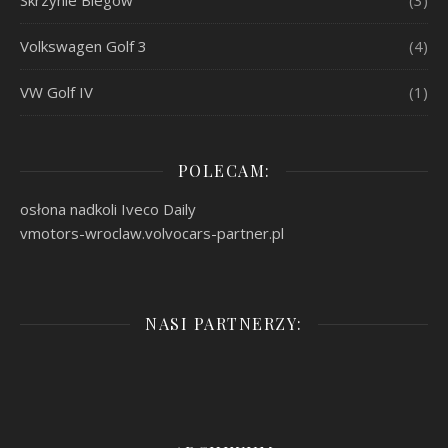
Skrzynie Biegów
(3)
Volkswagen Golf 3
(4)
VW Golf IV
(1)
POLECAM:
osłona nadkoli Iveco Daily
vmotors-wroclaw.volvocars-partner.pl
NASI PARTNERZY: