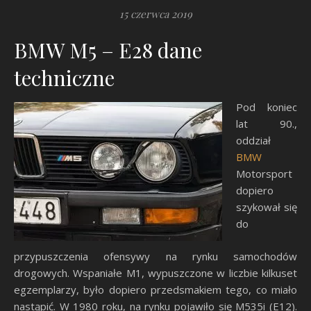
15 czerwca 2019
BMW M5 – E28 dane
techniczne
Pod koniec
lat 90.,
oddział
BMW
Motorsport
dopiero
szykował się
do
przypuszczenia ofensywy na rynku samochodów
drogowych. Wspaniałe M1, wypuszczone w liczbie kilkuset
egzemplarzy, było dopiero przedsmakiem tego, co miało
nastąpić. W 1980 roku, na rynku pojawiło się M535i (E12).