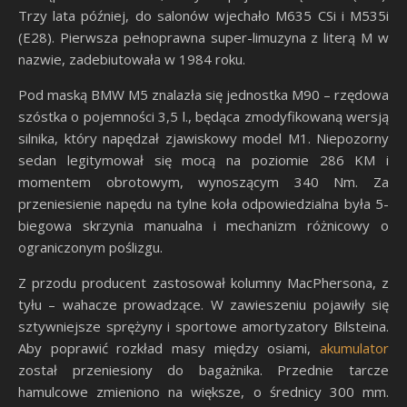
Trzy lata później, do salonów wjechało M635 CSi i M535i
(E28). Pierwsza pełnoprawna super-limuzyna z literą M w
nazwie, zadebiutowała w 1984 roku.
Pod maską BMW M5 znalazła się jednostka M90 – rzędowa
szóstka o pojemności 3,5 l., będąca zmodyfikowaną wersją
silnika, który napędzał zjawiskowy model M1. Niepozorny
sedan legitymował się mocą na poziomie 286 KM i
momentem obrotowym, wynoszącym 340 Nm. Za
przeniesienie napędu na tylne koła odpowiedzialna była 5-
biegowa skrzynia manualna i mechanizm różnicowy o
ograniczonym poślizgu.
Z przodu producent zastosował kolumny MacPhersona, z
tyłu – wahacze prowadzące. W zawieszeniu pojawiły się
sztywniejsze sprężyny i sportowe amortyzatory Bilsteina.
Aby poprawić rozkład masy między osiami,
akumulator
został przeniesiony do bagażnika. Przednie tarcze
hamulcowe zmieniono na większe, o średnicy 300 mm.