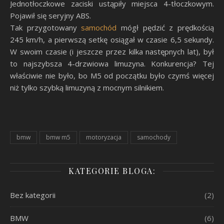
Jednotłoczkowe zaciski ustąpiły miejsca 4-tłoczkowym.
Pojawił się seryjny ABS.
Tak przygotowany
samochód
mógł pędzić z prędkością
245 km/h, a pierwszą setkę osiągał w czasie 6,5 sekundy.
W swoim czasie (i jeszcze przez kilka następnych lat), był
to najszybsza 4-drzwiowa limuzyna. Konkurencja? Tej
właściwie nie było, bo M5 od początku było czymś więcej
niż tylko szybką limuzyną z mocnym silnikiem.
bmw
bmw m5
motoryzacja
samochody
KATEGORIE BLOGA:
Bez kategorii
(2)
BMW
(6)