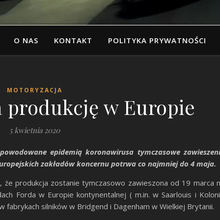
O NAS
KONTAKT
POLITYKA PRYWATNOŚCI
MOTORYZACJA
a produkcję w Europie
5 kwietnia 2020
 spowodowane epidemią koronawirusa tymczasowe zawieszen
europejskich zakładów koncernu potrwa co najmniej do 4 maja.
ł, że produkcja zostanie tymczasowo zawieszona od 19 marca 
ach Forda w Europie kontynentalnej ( m.in. w Saarlouis i Koloni
w fabrykach silników w Bridgend i Dagenham w Wielkiej Brytanii.