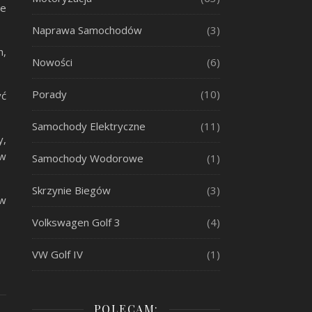
ie
Naprawa Samochodów
(3)
h,
Nowości
(6)
Porady
(10)
yć
Samochody Elektryczne
(11)
y,
 w
Samochody Wodorowe
(1)
Skrzynie Biegów
(3)
 w
Volkswagen Golf 3
(4)
VW Golf IV
(1)
POLECAM: