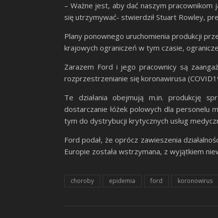
– Ważne jest, aby dać naszym pracownikom jak
się utrzymywać- stwierdził Stuart Rowley, pr
Plany ponownego uruchomienia produkcji prz
krajowych ograniczeń w tym czasie, ogranicze
Zarazem Ford i jego pracownicy są zaangażo
rozprzestrzenianie się koronawirusa (COVID19)
Te działania obejmują m.in. produkcję sp
dostarczanie łóżek polowych dla personelu
tym do dystrybucji krytycznych usług medycz
Ford podał, że oprócz zawieszenia działalnoś
Europie została wstrzymana, z wyjątkiem niewi
choroby
epidemia
ford
koronowirus