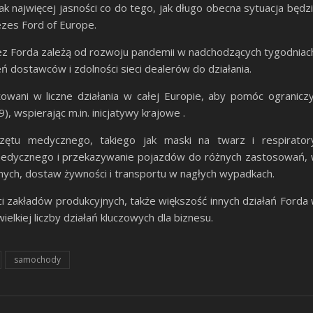
 najwięcej jasności co do tego, jak długo obecna sytuacja będz
ezes Ford of Europe.
ez Forda zależą od rozwoju pandemii w nadchodzących tygodniac
ń dostawców i zdolności sieci dealerów do działania.
wani w liczne działania w całej Europie, aby pomóc ogranicz
, wspierając m.in. inicjatywy krajowe .
rzętu medycznego, takiego jak maski na twarz i respirator
 medycznego i przekazywanie pojazdów do różnych zastosowań,
nych, dostaw żywności i transportu w nagłych wypadkach.
ci zakładów produkcyjnych, także większość innych działań Forda
elkiej liczby działań kluczowych dla biznesu.
samochody