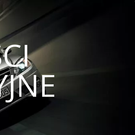
CI
JNE