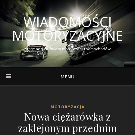
WIADOMOŚCI
MOTORYZACYJNE
Informacje ze świata motoryzacji i samochodów.
MENU
MOTORYZACJA
Nowa ciężarówka z
zaklejonym przednim