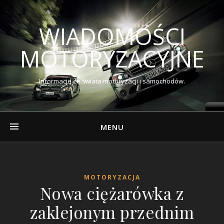
WIADOMOŚCI
MOTORYZACYJNE
Informacje ze świata motoryzacji i samochodów.
MENU
MOTORYZACJA
Nowa ciężarówka z
zaklejonym przednim