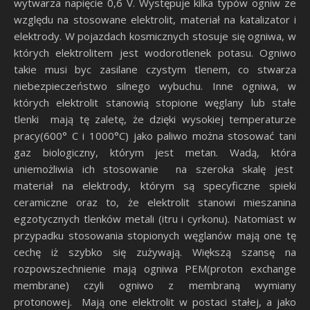
wytwarza napięcie 0,6 V. Występuje kilka typów ogniw ze
względu na stosowane elektrolit, materiał na katalizator i
elektrody. W pojazdach kosmicznych stosuje się ogniwa, w
których elektrolitem jest wodorotlenek potasu. Ogniwo
takie musi byc zasilane czystym tlenem, co stwarza
niebezpieczeństwo silnego wybuchu. Inne ogniwa, w
których elektrolit stanowią stopione węglany lub stałe
tlenki mają tę zaletę, że dzięki wysokiej temperaturze
pracy(600° C i 1000°C) jako paliwo można stosować tani
gaz biologiczny, którym jest metan. Wadą, która
uniemożliwia ich stosowanie na szeroka skalę jest
materiał na elektrody, którym są specyficzne spieki
ceramiczne oraz to, że elektrolit stanowi mieszanina
egzotycznych tlenków metali (itru i cyrkonu). Natomiast w
przypadku stosowania stopionych węglanów mają one tę
cechę iż szybko się zużywają. Większą szansę na
rozpowszechnienie mają ogniwa PEM(proton exchange
membrane) czyli ogniwo z membraną wymiany
protonowej. Mają one elektrolit w postaci stałej, a jako