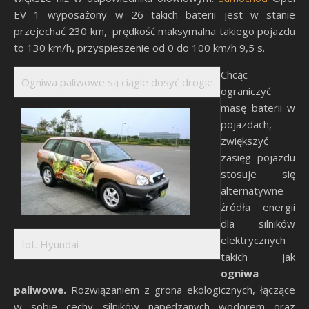
EV 1 wyposażony w 26 takich baterii jest w stanie
przejechać 230 km, prędkość maksymalna takiego pojazdu
to 130 km/h, przyspieszenie od 0 do 100 km/h 9,5 s.
Chcąc
Ogniwa paliwowe są ciągle dosyć drogie
ograniczyć
masę baterii w
pojazdach,
zwiększyć
zasięg pojazdu
stosuje się
alternatywne
źródła energii
dla silników
elektrycznych
fot. Hyundai
takich jak
ogniwa
paliwowe.
Rozwiązaniem z grona ekologicznych, łączące
w sobie cechy silników napędzanych wodorem oraz