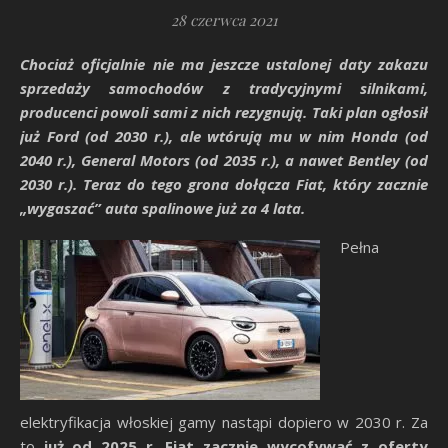
28 czerwca 2021
Chociaż oficjalnie nie ma jeszcze ustalonej daty zakazu
sprzedaży samochodów z tradycyjnymi silnikami,
producenci powoli sami z nich rezygnują. Taki plan ogłosił
już Ford (od 2030 r.), ale wtórują mu w nim Honda (od
2040 r.), General Motors (od 2035 r.), a nawet Bentley (od
2030 r.). Teraz do tego grona dołącza Fiat, który zacznie
„wygaszać” auta spalinowe już za 4 lata.
Pełna
elektryfikacja włoskiej gamy nastąpi dopiero w 2030 r. Za
to
już od 2025 r. Fiat zacznie wycofywać z oferty