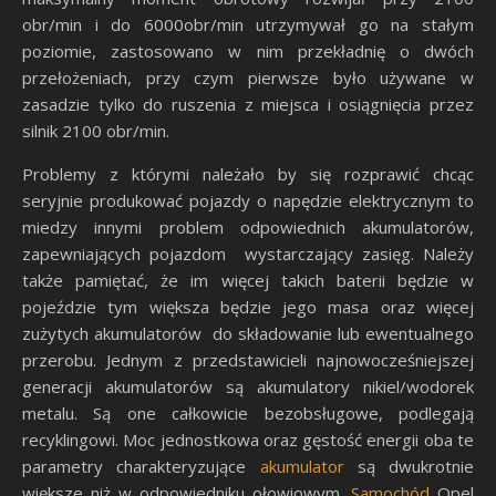
obr/min i do 6000obr/min utrzymywał go na stałym
poziomie, zastosowano w nim przekładnię o dwóch
przełożeniach, przy czym pierwsze było używane w
zasadzie tylko do ruszenia z miejsca i osiągnięcia przez
silnik 2100 obr/min.
Problemy z którymi należało by się rozprawić chcąc
seryjnie produkować pojazdy o napędzie elektrycznym to
miedzy innymi problem odpowiednich akumulatorów,
zapewniających pojazdom wystarczający zasięg. Należy
także pamiętać, że im więcej takich baterii będzie w
pojeździe tym większa będzie jego masa oraz więcej
zużytych akumulatorów do składowanie lub ewentualnego
przerobu. Jednym z przedstawicieli najnowocześniejszej
generacji akumulatorów są akumulatory nikiel/wodorek
metalu. Są one całkowicie bezobsługowe, podlegają
recyklingowi. Moc jednostkowa oraz gęstość energii oba te
parametry charakteryzujące
akumulator
są dwukrotnie
większe niż w odpowiedniku ołowiowym.
Samochód
Opel