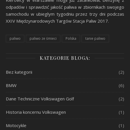
Kierowcy w Warszawie mogli już zatankować benzynę z
odpadów i sprawdzić jakość paliwa w zbiornikach swojego
samochodu w ubiegłym tygodniu przez trzy dni podczas
XXIV Międzynarodowych Targów Stacja Paliw 2017.
paliwo
paliwo ze śmieci
Polska
tanie paliwo
KATEGORIE BLOGA:
Bez kategorii
(2)
BMW
(6)
Dane Techniczne Volkswagen Golf
(2)
Historia koncernu Volkswagen
(1)
Motocykle
(1)