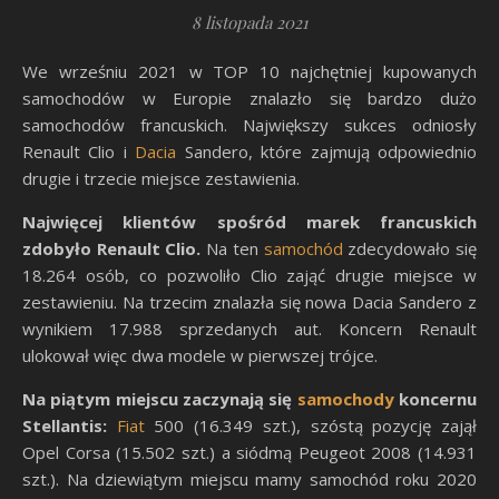
8 listopada 2021
We wrześniu 2021 w TOP 10 najchętniej kupowanych
samochodów w Europie znalazło się bardzo dużo
samochodów francuskich. Największy sukces odniosły
Renault Clio i
Dacia
Sandero, które zajmują odpowiednio
drugie i trzecie miejsce zestawienia.
Najwięcej klientów spośród marek francuskich
zdobyło Renault Clio.
Na ten
samochód
zdecydowało się
18.264 osób, co pozwoliło Clio zająć drugie miejsce w
zestawieniu. Na trzecim znalazła się nowa Dacia Sandero z
wynikiem 17.988 sprzedanych aut. Koncern Renault
ulokował więc dwa modele w pierwszej trójce.
Na piątym miejscu zaczynają się
samochody
koncernu
Stellantis:
Fiat
500 (16.349 szt.), szóstą pozycję zajął
Opel Corsa (15.502 szt.) a siódmą Peugeot 2008 (14.931
szt.). Na dziewiątym miejscu mamy samochód roku 2020