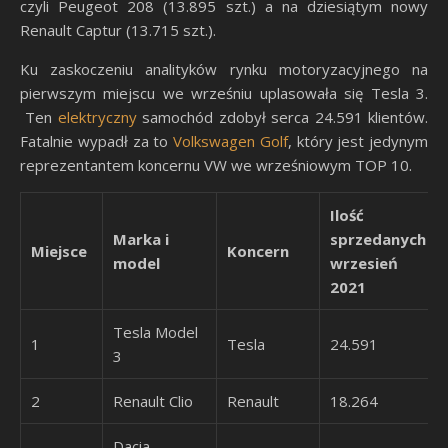
czyli Peugeot 208 (13.895 szt.) a na dziesiątym nowy
Renault Captur (13.715 szt.).
Ku zaskoczeniu analityków rynku motoryzacyjnego na
pierwszym miejscu we wrześniu uplasowała się Tesla 3.
Ten
elektryczny
samochód zdobył serca 24.591 klientów.
Fatalnie wypadł za to
Volkswagen
Golf
, który jest jedynym
reprezentantem koncernu VW we wrześniowym TOP 10.
Ilość
Marka i
sprzedanych
Miejsce
Koncern
model
wrzesień
2021
Tesla Model
1
Tesla
24.591
3
2
Renault Clio
Renault
18.264
Dacia